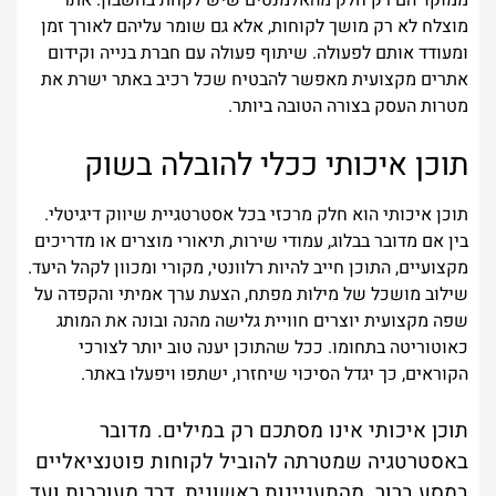
ממוקד הם רק חלק מהאלמנטים שיש לקחת בחשבון. אתר
מוצלח לא רק מושך לקוחות, אלא גם שומר עליהם לאורך זמן
ומעודד אותם לפעולה. שיתוף פעולה עם חברת בנייה וקידום
אתרים מקצועית מאפשר להבטיח שכל רכיב באתר ישרת את
מטרות העסק בצורה הטובה ביותר.
תוכן איכותי ככלי להובלה בשוק
תוכן איכותי הוא חלק מרכזי בכל אסטרטגיית שיווק דיגיטלי.
בין אם מדובר בבלוג, עמודי שירות, תיאורי מוצרים או מדריכים
מקצועיים, התוכן חייב להיות רלוונטי, מקורי ומכוון לקהל היעד.
שילוב מושכל של מילות מפתח, הצעת ערך אמיתי והקפדה על
שפה מקצועית יוצרים חוויית גלישה מהנה ובונה את המותג
כאוטוריטה בתחומו. ככל שהתוכן יענה טוב יותר לצורכי
הקוראים, כך יגדל הסיכוי שיחזרו, ישתפו ויפעלו באתר.
תוכן איכותי אינו מסתכם רק במילים. מדובר
באסטרטגיה שמטרתה להוביל לקוחות פוטנציאליים
במסע ברור. מהתעניינות ראשונית, דרך מעורבות ועד