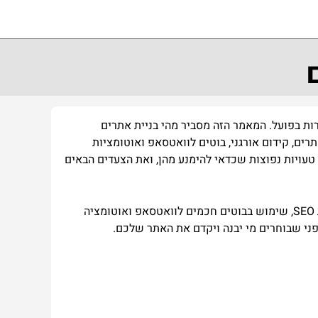
רות בפועל. המאמר הזה מסביר מהי בניית אתרים
רים, קידום אורגני, בוטים לוואטסאפ ואוטומציות
 טעויות נפוצות שכדאי להימנע מהן, ואת הצעדים הבאים
לאורך הכתבה נדבר על תכנון אתר תדמית או אתר מכירות, עבודה נכונה עם וורדפרס, נגישות והתאמה למובייל, בניית אסטרטגיית SEO, שימוש בבוטים חכמים לוואטסאפ ואוטומציה
לפני שבוחרים מי יבנה ויקדם את האתר שלכם.