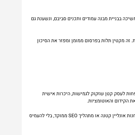
גדרת ביטויי החיפוש החשובים, ממשיכה בבניית מבנה עמודים ותכנים סביבם, ונשענת גם
יכותית. זה מקטין תלות בפרסום ממומן ומפזר את הסיכון
ם פחות לעסק קטן שזקוק לגמישות, היכרות אישית
ת הקידום והאוטומציות.
בשיתוף פעולה כזה אפשר להתאים פתרונות דיגיטליים לעסקים בצורה מדויקת יותר: לבחור אם להתחיל מאתר תדמית בסיסי, מחנות אונליין קטנה או מתהליך SEO ממוקד, בלי להעמיס