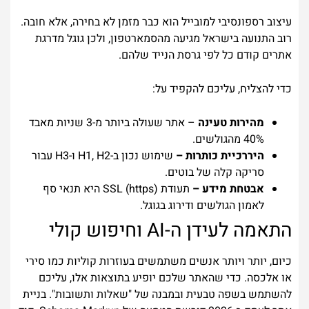
עיצוב רספונסיבי למובייל הוא כבר מזמן לא בחירה, אלא חובה.
רוב התנועה בישראל מגיעה מהסמארטפון, ולכן גוגל מדרגת
אתרים קודם כל לפי גרסת הנייד שלהם.
כדי להצליח, עליכם להקפיד על:
מהירות טעינה
– אתר שעולה ביותר מ-3 שניות מאבד
40% מהגולשים.
היררכיית כותרות –
שימוש נכון ב-H1, H2 ו-H3 עבור
סריקה קלה של בוטים.
אבטחת מידע –
תעודת SSL (https) היא תנאי סף
לאמון הגולשים ודירוג בגוגל.
התאמה לעידן ה-AI וחיפוש קולי
כיום, יותר ויותר אנשים משתמשים בעוזרות קוליות כמו סירי
או אלכסה. כדי שהאתר שלכם יופיע בתוצאות אלו, עליכם
להשתמש בשפה טבעית ובמבנה של "שאלות ותשובות". בניית