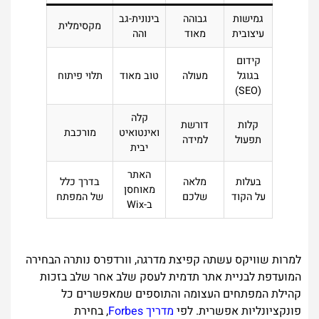
גמישות
גבוהה
בינונית-גב
מקסימלית
עיצובית
מאוד
והה
קידום
בגוגל
מעולה
טוב מאוד
תלוי פיתוח
(SEO)
קלה
קלות
דורשת
ואינטואיט
מורכבת
תפעול
למידה
יבית
האתר
בעלות
מלאה
בדרך כלל
מאוחסן
על הקוד
שלכם
של המפתח
ב-Wix
למרות שוויקס עשתה קפיצת מדרגה, וורדפרס נותרה הבחירה
המועדפת לבניית אתר תדמית לעסק שלב אחר שלב בזכות
קהילת המפתחים העצומה והתוספים שמאפשרים כל
פונקציונליות אפשרית. לפי
מדריך Forbes
, בחירת