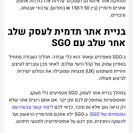
תחזוקת אתר אינטרנט לעסקים. עלויות אלו כוללות אחסון
אתרים ודומיין (בין 50 ל-150 ₪ בחודש), עדכוני אבטחה,
וגיבויים.
בניית אתר תדמית לעסק שלב
אחר שלב עם SGO
ב-SGO מאמינים שאתר הוא כלי עבודה. תהליך העבודה מתחיל
באפיון עמוק של קהל היעד שלכם. לאחר מכן עוברים לעיצוב
חוויית משתמש (UX) מנצחת שמובילה את הגולש ישירות
לביצוע פעולה.
במהלך בניית אתר לעסק, SGO מטמיעים כלי מעקב
ואוטומציות שחוסכים לכם זמן יקר. אם אתם רוצים אתר שלא
רק נראה טוב אלא גם מוכר, כדאי לכם
ליצור קשר עכשיו עם
המומחים של SGO
. ב-SGO ילוו אתכם מהדומיין הראשון ועד
להשקה החגיגית, תוך דגש על אופטימיזציה למנועי חיפוש.