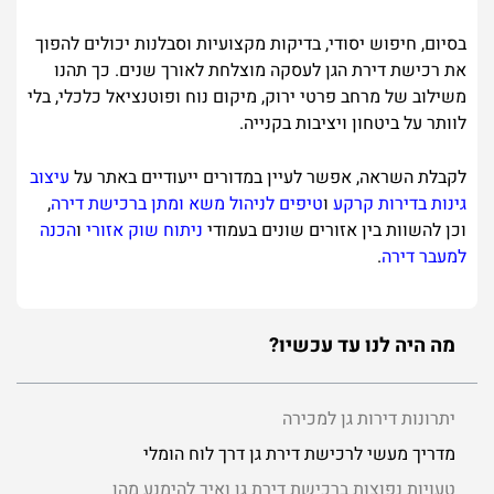
בסיום, חיפוש יסודי, בדיקות מקצועיות וסבלנות יכולים להפוך
את רכישת דירת הגן לעסקה מוצלחת לאורך שנים. כך תהנו
משילוב של מרחב פרטי ירוק, מיקום נוח ופוטנציאל כלכלי, בלי
לוותר על ביטחון ויציבות בקנייה.
לקבלת השראה, אפשר לעיין במדורים ייעודיים באתר על
עיצוב
גינות בדירות קרקע
ו
טיפים לניהול משא ומתן ברכישת דירה
,
וכן להשוות בין אזורים שונים בעמודי
ניתוח שוק אזורי
ו
הכנה
למעבר דירה
.
מה היה לנו עד עכשיו?
יתרונות דירות גן למכירה
מדריך מעשי לרכישת דירת גן דרך לוח הומלי
טעויות נפוצות ברכישת דירת גן ואיך להימנע מהן