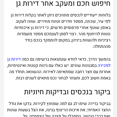
חיפוש חכם ומעקב אחר דירות גן
בלוחות ייעודיים לנכסים מתווכים ניתן לאתר בקלות דירות גן
לפי עיר, שכונה, מספר חדרים וטווח מחירים. שווה לעקוב
באופן שוטף אחרי פרסומים חדשים, כי דירות גן איכותיות
נוטות להיחטף מהר. רצוי לסמן לעצמכם מספר מועמדות
רציניות ולהשוות ביניהן, במקום להתמקד בנכס בודד
מההתחלה.
בהמשך הדרך, כדאי לוודא שנמצאות ברשימה גם כמה
דירות גן
למכירה
בסגנונות שונים: יש כאלו עם גינות קטנות ואינטימיות,
אחרות עם חצר רחבה שמתאימה לאירוח. ההשוואה תחדד מה
באמת חשוב לכם, ותעזור לבחור נכס מתאים לשנים רבות.
ביקור בנכסים ובדיקות חיוניות
בביקור בדירה שימו לב גם למה שמחוץ לקירות. בדקו את גודל
החצר האמיתי, את איכות הריצוף בגינה, את הצל בשעות שונות
ואת דרכי הגישה. הסתכלו על מצבה של הצמחייה, על