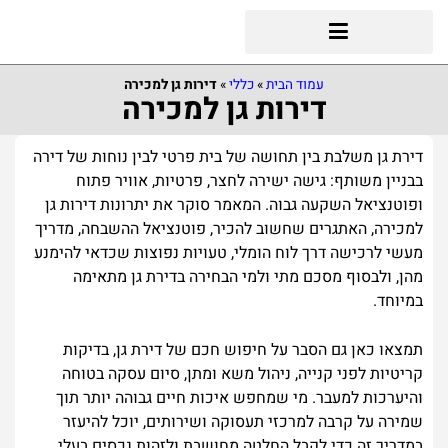
עמוד הבית
»
כללי
»
דירות גן למכירה
דירות גן למכירה
דירת גן משלבת בין תחושה של בית פרטי לבין נוחות של דירה
בבניין משותף: גישה ישירה לחצר, פרטיות, אוויר פתוח
ופוטנציאל השקעה גבוה. המאמר סוקר את יתרונות דירות גן
למכירה, האתגרים שחשוב להכיר, פוטנציאל ההשבחה, מדריך
מעשי לרכישה דרך לוח הומלי, טעויות נפוצות שכדאי להימנע
מהן, ולבסוף מסכם מתי ולמי הבחירה בדירת גן מתאימה
במיוחד.
תמצאו כאן גם הסבר על חיפוש חכם של דירת גן, בדיקות
קריטיות לפני קנייה, ניהול משא ומתן, סיום עסקה בטוחה
והיערכות למעבר. מי שמחפש איכות חיים גבוהה יותר תוך
שמירה על קרבה למרכזי תעסוקה ושירותים, יוכל להיעזר
במדריך זה כדי לקבל החלטה מחושבת ולזהות נכסים בעלי