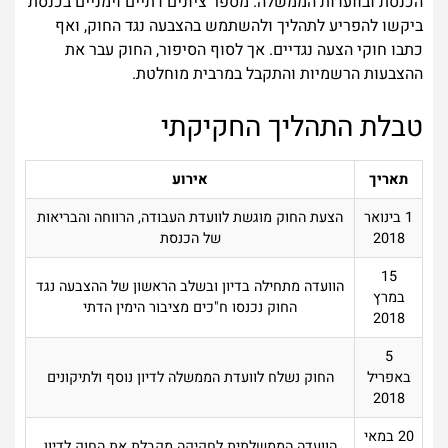
הכנסת ובוועדות הממשלה. מספר ציונים דתיים וימניים בכנסת
ביקשו להפריע לתהליך ולהשתמש בהצבעה נגד החוק, ואף
כתבו חוקי הצעה נגדיים. אך לסוף הסיפור, החוק עבר את
ההצבעות הרשמיות והתקבל במרבית מוחלטת.
טבלת התהליך החקיקתי
תאריך
אירוע
1 בינואר
הצעת החוק מוגשת לוועדת העבודה, הרווחה והבריאות
2018
של הכנסת
15
הוועדה מתחילה בדיון ובשלב הראשון של ההצבעה נגד
במרץ
החוק נכנסו ח"כים מציבור הימין הדתי
2018
5
באפריל
החוק נשלח לוועדת הממשלה לדיון נוסף ולתיקונים
2018
20 במאי
הוועדה הממשלתית לחקיקה מקבלת את החוק לדיון