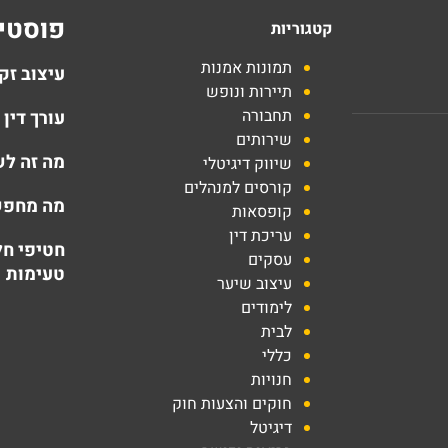
פוסטים
קטגוריות
תמונות אמנות
עיצוב זקן ב-2025: טרנדים חמים והתא
תיירות ונופש
תחבורה
עורך דין
שירותים
מה זה לש
שיווק דיגיטלי
קורסים למנהלים
מה מחפש 
קופסאות
עריכת דין
חטיפי חל
עסקים
טעימות
עיצוב שיער
לימודים
לבית
כללי
חנויות
חוקים והצעות חוק
דיגיטל