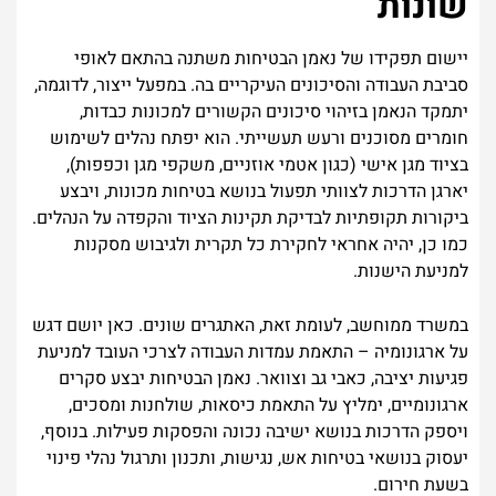
שונות
יישום תפקידו של נאמן הבטיחות משתנה בהתאם לאופי
סביבת העבודה והסיכונים העיקריים בה. במפעל ייצור, לדוגמה,
יתמקד הנאמן בזיהוי סיכונים הקשורים למכונות כבדות,
חומרים מסוכנים ורעש תעשייתי. הוא יפתח נהלים לשימוש
בציוד מגן אישי (כגון אטמי אוזניים, משקפי מגן וכפפות),
יארגן הדרכות לצוותי תפעול בנושא בטיחות מכונות, ויבצע
ביקורות תקופתיות לבדיקת תקינות הציוד והקפדה על הנהלים.
כמו כן, יהיה אחראי לחקירת כל תקרית ולגיבוש מסקנות
למניעת הישנות.
במשרד ממוחשב, לעומת זאת, האתגרים שונים. כאן יושם דגש
על ארגונומיה – התאמת עמדות העבודה לצרכי העובד למניעת
פגיעות יציבה, כאבי גב וצוואר. נאמן הבטיחות יבצע סקרים
ארגונומיים, ימליץ על התאמת כיסאות, שולחנות ומסכים,
ויספק הדרכות בנושא ישיבה נכונה והפסקות פעילות. בנוסף,
יעסוק בנושאי בטיחות אש, נגישות, ותכנון ותרגול נהלי פינוי
בשעת חירום.