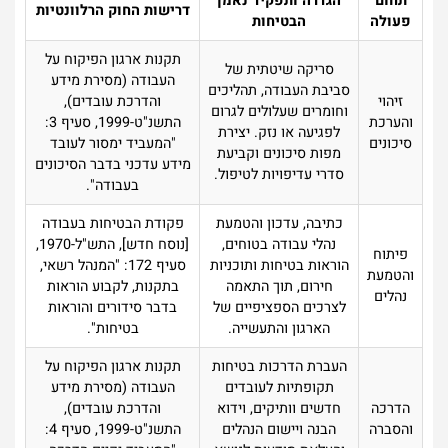
תחום
הגדרה ותפקיד נאמן
דרישות החוק הרלוונטיות
פעולה
הבטיחות
תקנות ארגון הפיקוח על
סריקה שיטתית של
העבודה (מסירת מידע
סביבת העבודה, תהליכים
זיהוי
והדרכת עובדים),
וחומרים שעלולים לגרום
והערכת
התשנ"ט-1999, סעיף 3:
לפגיעה או נזק. יצירת
סיכונים
"המעביד ימסור לעובד
מפות סיכונים וקביעת
מידע עדכני בדבר הסיכונים
סדרי עדיפויות לטיפול.
בעבודה".
כתיבה, עדכון והטמעת
פקודת הבטיחות בעבודה
נהלי עבודה בטוחים,
[נוסח חדש], התש"ל-1970,
פיתוח
הוראות בטיחות ותוכניות
סעיף 172: "המנהל רשאי,
והטמעת
חירום, תוך התאמה
בתקנות, לקבוע הוראות
נהלים
לצרכים הספציפיים של
בדבר סידורים והוראות
הארגון והתעשייה.
בטיחות".
העברת הדרכות בטיחות
תקנות ארגון הפיקוח על
תקופתיות לעובדים
העבודה (מסירת מידע
הדרכה
חדשים וותיקים, וידוא
והדרכת עובדים),
והסברה
הבנה ויישום הנהלים
התשנ"ט-1999, סעיף 4: