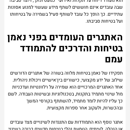
הוא מעודד דיווח על תקלות ואירועי "כמעט ונזק", ויוצר סביבה
שבה עובדים אינם חוששים לשתף מידע שעשוי למנוע אסונות
עתידיים. כך הופך כל עובד לשותף פעיל בשמירה על בטיחותו
ועל בטיחות סביבתו.
האתגרים העומדים בפני נאמן
בטיחות והדרכים להתמודד
עמם
תפקידו של נאמן בטיחות מלווה בשורה של אתגרים הדורשים
שילוב של ידע מקצועי, כישורים בין־אישיים ויכולת ניהולית.
אחד האתגרים המרכזיים הוא שמירה על רלוונטיות ועדכניות
מול שינוי מתמיד בתקנות, בטכנולוגיות ובשיטות העבודה. לשם
כך עליו להיות לומד מתמיד, להשתתף בקורסי המשך
ובהכשרות, ולעקוב אחר ספרות מקצועית.
אתגר נוסף הוא התמודדות עם התנגדות לשינויים מצד עובדים
או הנהלה. לעיתים, הטמעת נהלי בטיחות חדשים כרוכה בשינוי