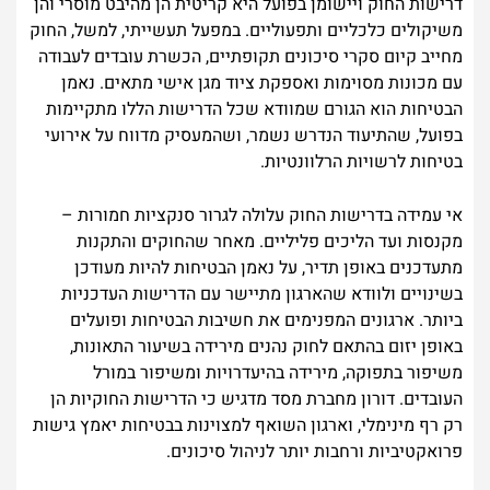
דרישות החוק ויישומן בפועל היא קריטית הן מהיבט מוסרי והן
משיקולים כלכליים ותפעוליים. במפעל תעשייתי, למשל, החוק
מחייב קיום סקרי סיכונים תקופתיים, הכשרת עובדים לעבודה
עם מכונות מסוימות ואספקת ציוד מגן אישי מתאים. נאמן
הבטיחות הוא הגורם שמוודא שכל הדרישות הללו מתקיימות
בפועל, שהתיעוד הנדרש נשמר, ושהמעסיק מדווח על אירועי
בטיחות לרשויות הרלוונטיות.
אי עמידה בדרישות החוק עלולה לגרור סנקציות חמורות –
מקנסות ועד הליכים פליליים. מאחר שהחוקים והתקנות
מתעדכנים באופן תדיר, על נאמן הבטיחות להיות מעודכן
בשינויים ולוודא שהארגון מתיישר עם הדרישות העדכניות
ביותר. ארגונים המפנימים את חשיבות הבטיחות ופועלים
באופן יזום בהתאם לחוק נהנים מירידה בשיעור התאונות,
משיפור בתפוקה, מירידה בהיעדרויות ומשיפור במורל
העובדים. דורון מחברת מסד מדגיש כי הדרישות החוקיות הן
רק רף מינימלי, וארגון השואף למצוינות בבטיחות יאמץ גישות
פרואקטיביות ורחבות יותר לניהול סיכונים.