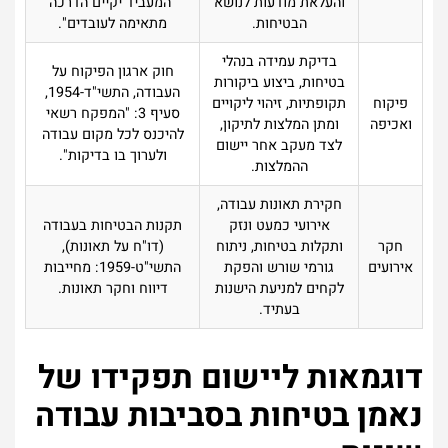
והעלאת מודעות לנושא
"המעביד יקיים הדרכה
הבטיחות.
מתאימה לעובדים".
בדיקת עמידה בנהלי
חוק ארגון הפיקוח על
בטיחות, ביצוע ביקורות
העבודה, התשי"ד-1954,
פיקוח
תקופתיות, זיהוי ליקויים
סעיף 3: "המפקח רשאי
ואכיפה
ומתן המלצות לתיקון,
להיכנס לכל מקום עבודה
לצד מעקב אחר יישום
ולערוך בו בדיקות".
ההמלצות.
חקירת תאונות עבודה,
אירועי כמעט ונזק
תקנות הבטיחות בעבודה
חקר
ותקלות בטיחות, ניתוח
(דו"ח על תאונות),
אירועים
גורמי שורש והפקת
התשי"ט-1959: מחייבות
לקחים למניעת הישנות
דיווח וחקר תאונות.
בעתיד.
דוגמאות ליישום תפקידו של
נאמן בטיחות בסביבות עבודה