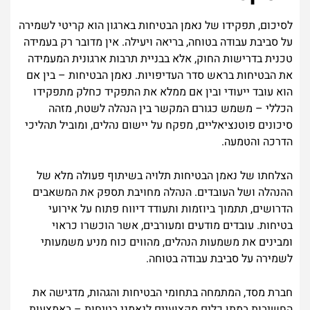
לסיכום, תפקידו של נאמן הבטיחות בארגון הוא קריטי לשמירה
על סביבת עבודה בטוחה, בריאה ויעילה. אין מדובר רק בעמידה
טכנית בדרישות החוק, אלא בבניית תרבות ארגונית המעמידה
את הבטיחות בראש סדר העדיפויות. נאמן הבטיחות – בין אם
הוא עובד ייעודי ובין אם ממלא את התפקיד כחלק מתפקידו
הכללי – משמש כגורם המקשר בין הנהלה לשטח, מזהה
סיכונים פוטנציאליים, מפקח על יישום נהלים, ומוביל תהליכי
הדרכה והטמעה.
הצלחתו של נאמן הבטיחות תלויה בשיתוף פעולה מלא של
ההנהלה ושל העובדים. הנהלה מחויבת תספק את המשאבים
הדרושים, תתמוך ביוזמות ותעודד דיווח פתוח על אירועי
בטיחות. עובדים מודעים ומעורבים, אשר הוכשרו כראוי
ומבינים את משמעות הנהלים, מהווים כוח מניע משמעותי
לשמירה על סביבת עבודה בטוחה.
חברת מסד, המתמחה בתחומי הבטיחות והגהות, מדגישה את
החשיבות במתן כלים מקצועיים לנאמני בטיחות – באמצעות