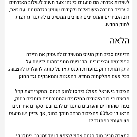
לשירות אזרחי. הם טוענים כי זהו צעד חשוב לשילוב האזרחים
הערבים בחברה הישראלית ולקידום שוויון הזדמנויות. עם זאת,
רוב הנבחרים והמנהיגים הערבים ממשיכים להתנגד נחרצות
לחוק החדש.
הלאה
הדיונים סביב חוק הגיוס ממשיכים להעסיק את הזירה
הפוליטית והציבורית. מדי פעם מתפרסמות ידיעות על
התקדמות החוק בוועדות הכנסת או על כוונה להעלותו להצבעה.
בכל פעם מתלקחות מחדש ההפגנות והמאבקים נגד החוק.
הציבור בישראל מפולג ביחסו לחוק הגיוס. מחקרי דעת קהל
מראים כי רוב היהודים החילונים והמסורתיים תומכים בחוק,
בעוד שהחרדים והערבים מתנגדים לו ברובם. סקרים אחרונים
הראו כי כ-60% מהציבור הרחב תומך בחוק, אך עדיין יש מיעוט
משמעותי המתנגד לו.
המאבק סביב חוק הגיוס צפוי להימשך עוד זמן רב. ייתכן כי