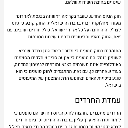
שינויים בחובת השירות שלהם.
חוק הגיוס החדש, שעבר בקריאה ראשונה בכנסת לאחרונה,
מעורר מחלוקות רבות בחברה הישראלית. החוק קובע כי גיוס
לצה"ל יהיה חובה על כל אזרחי ישראל, כולל חרדים וערבים. עם
זאת, החוק מאפשר פטורים ודחיות שירות מסוימות.
התומכים בחוק טוענים כי מדובר בצעד הוגן וצודק שיביא
לשוויון בנטל. הם טוענים כי אין זה סביר שחלקים מסוימים
באוכלוסייה אינם משרתים בצבא ותורמים לביטחון המדינה,
בעוד שאחרים כן. עם זאת, המתנגדים לחוק טוענים כי הוא
פוגע בזכויות האדם ובחופש הדת והמצפון של המיעוטים
בישראל.
עמדת החרדים
החרדים מתנגדים נחרצות לחוק הגיוס החדש. הם טוענים כי
לימוד תורה הוא ערך עליון בחברה היהודית, וכי גיוס חרדים
לצבא יפגע קשות במסורת זו. רבים במגזר החרדי רואים בצה"ל