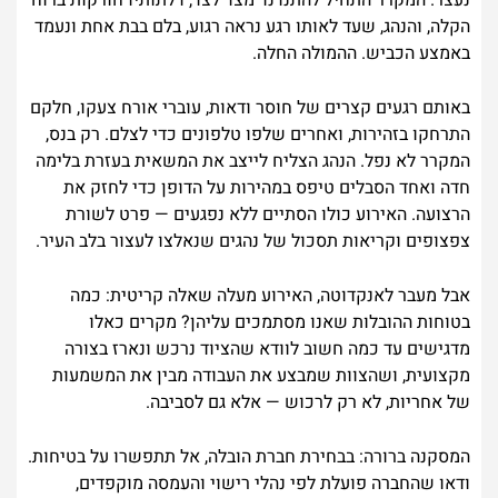
נעצר. המקרר התחיל להתנדנד מצד לצד, דלתותיו חורקות ברוח
הקלה, והנהג, שעד לאותו רגע נראה רגוע, בלם בבת אחת ונעמד
באמצע הכביש. ההמולה החלה.
באותם רגעים קצרים של חוסר ודאות, עוברי אורח צעקו, חלקם
התרחקו בזהירות, ואחרים שלפו טלפונים כדי לצלם. רק בנס,
המקרר לא נפל. הנהג הצליח לייצב את המשאית בעזרת בלימה
חדה ואחד הסבלים טיפס במהירות על הדופן כדי לחזק את
הרצועה. האירוע כולו הסתיים ללא נפגעים — פרט לשורת
צפצופים וקריאות תסכול של נהגים שנאלצו לעצור בלב העיר.
אבל מעבר לאנקדוטה, האירוע מעלה שאלה קריטית: כמה
בטוחות ההובלות שאנו מסתמכים עליהן? מקרים כאלו
מדגישים עד כמה חשוב לוודא שהציוד נרכש ונארז בצורה
מקצועית, ושהצוות שמבצע את העבודה מבין את המשמעות
של אחריות, לא רק לרכוש — אלא גם לסביבה.
המסקנה ברורה: בבחירת חברת הובלה, אל תתפשרו על בטיחות.
ודאו שהחברה פועלת לפי נהלי רישוי והעמסה מוקפדים,