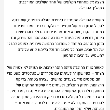
הצצה אל מאחורי הקלעים של אחד השלבים המורכבים
בתהליך ההובלה.
משאית ההובלה מתפקדת כיחידת תובלה מדויקת, שתוכננה
להכיל מגוון רחב של חפצים – חלקם כבדים מאוד ועדינים
במיוחד. מקרר, שהוא אחד מהפריטים הגדולים והרגישים
ביותר, דורש טיפול מיוחד – גם בעת ההעמסה והקשירה, וגם
בזמן הנסיעה. במיוחד כשמדובר בתנועה עירונית צפופה כמו זו
של תל אביב, שבה כל סיבוב חד וכל בלימת פתע עלולים
להשפיע על יציבות המטען.
כאשר צוות ההובלה מזהה חוסר יציבות או תזוזה לא צפויה של
הציוד – כפי שקורה לעיתים עם מקררים שמטלטלים מעט מדי
– הם נוקטים מיד בצעדים נחושים: עצירה בטוחה, בדיקת
הרצועות, חיזוק החבלים, ולעיתים אף שיפור המיקום של
המטען כולו בתוך המשאית. ההתנהלות הזו אינה רק פרקטית –
היא קריטית. כל פעולה נמדדת בדיוק ובמהירות, מתוך מטרה
להבטיח שהמקרר לא ייפגע, לא יגרום לנזק לרכוש אחר –
ובעיקר, שלא יסכן את הסובבים.