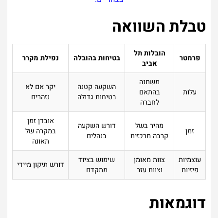
טבלת השוואה
הובלות תל
פרמטר
בטיחות בהובלה
נפילת מקרר
אביב
משתנה
השקעה קטנה
יקר אם לא
עלות
בהתאם
בטיחות גדולה
נזהרים
לחברה
אובדן זמן
מהיר בשל
דורש השקעה
זמן
במקרה של
קרבה מרכזית
בנהלים
תאונה
עוצמיות
צוות מאומן
שימוש בציוד
דורש תיקון מיידי
פיזיות
וצוות עזר
מתקדם
דוגמאות