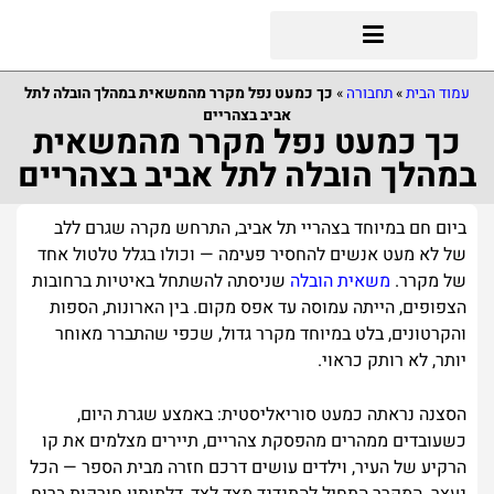
עמוד הבית
»
תחבורה
»
כך כמעט נפל מקרר מהמשאית במהלך הובלה לתל
אביב בצהריים
כך כמעט נפל מקרר מהמשאית
במהלך הובלה לתל אביב בצהריים
ביום חם במיוחד בצהריי תל אביב, התרחש מקרה שגרם ללב
של לא מעט אנשים להחסיר פעימה — וכולו בגלל טלטול אחד
של מקרר.
משאית הובלה
שניסתה להשתחל באיטיות ברחובות
הצפופים, הייתה עמוסה עד אפס מקום. בין הארונות, הספות
והקרטונים, בלט במיוחד מקרר גדול, שכפי שהתברר מאוחר
יותר, לא רותק כראוי.
הסצנה נראתה כמעט סוריאליסטית: באמצע שגרת היום,
כשעובדים ממהרים מהפסקת צהריים, תיירים מצלמים את קו
הרקיע של העיר, וילדים עושים דרכם חזרה מבית הספר — הכל