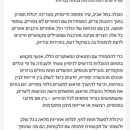
שדורשים רמת מוכנות גבוהה במיוחד.
הובלה בתל אביב, עיר צפופה ודינמית, מצריכה יכולת תמרון
בתוך רחובות צרים, התמודדות עם רמזורים לא צפויים, עומסי
תנועה, וכן עם נוכחות של הולכי רגל, אופניים ורכבים אחרים.
כל אלה יוצרים סביבה מורכבת שמובילים מקצועיים חייבים
לדעת להתנהל בה בשיקול דעת, בזהירות ובדיוק.
כדי להתמודד עם התנאים המאתגרים הללו, אנשי מקצוע
בתחום ההובלות נדרשים לניסיון עשיר ולעבודה על פי נהלים
מוקפדים. מובילים מנוסים, הפועלים תחת נהלים ברורים
ונהנים מהכשרה יסודית, יודעים כיצד לשלב בין זריזות לבין
בטיחות, וכיצד להיערך מראש למצבים בלתי צפויים. הם בונים
את מסלול ההובלה מראש, מתאמים גישה ונגישות ליעדים,
ומשתמשים בציוד מתאים לכל תרחיש – בין אם מדובר
במנופים, רצועות או אריזות מיגון מתקדמות.
היכולת לפעול תחת לחץ, לגלות אחריות מלאה בכל שלב
ולשמור על תקשורת פתוחה עם הלקוחות, הם מה שהופך