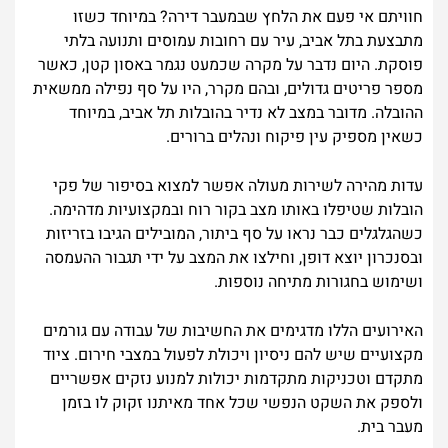
חוויתם אי פעם את הלחץ שבמעבר דירה? במיוחד כשזו
מתבצעת בתל אביב, עיר עם רחובות עמוסים ותנועה בלתי
פוסקת. היום נדבר על מקרה שכמעט נגמר באסון קטן, כאשר
מספר פריטים גדולים, ובהם מקרר, היו על סף נפילה ממשאית
ההובלה. מדובר במצב לא נדיר בהובלות תל אביב, במיוחד
כשאין מספיק עין פיקוח ונהלים ברורים.
עדות מהירה לשירות מעולה אפשר למצוא בסיפור של פקי
הובלות שטיפלו באותו מצב בקור רוח ובמקצועיות מדהימה.
כשהגלגלים כבר נראו על סף ביתור, המובילים הגיבו בזריזות
ובסנכרון יוצא דופן, וחילצו את המצב על ידי תגבור ההעמסה
ושימוש בחגורות מתיחה נוספות.
האירועים הללו מדגימים את החשיבות של עבודה עם גורמים
מקצועיים שיש להם ניסיון ויכולת לפעול במצבי חירום. ציוד
מתקדם וטכניקות מתקדמות יכולות למנוע נזקים אפשריים
ולספק את השקט הנפשי שכל אחד מאיתנו זקוק לו בזמן
מעבר בית.