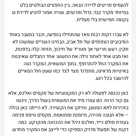
להעמיס פריטים לדירה הבאה. בין החפצים הבולטים בלט
במיוחד מקרר כבד, גדול ומרשים, שהיה אמור להגיע לדירת גג
בקומה חמישית בלי מעלית.
לא עברו דקות רבות מאז שהתחילו בנסיעה, וכבר במעבר באחד
הסיבובים הצפופים של תל אביב, הבחינו השניים שמשהו לא
תקין. רעש חרישי אך מטריד של חיכוך, תזוזה קלה בדפנות,
ואז מבט אחד לאחור גילה את החשש: אחד החבלים שאיבטח
את המקרר החל להתרופף. בתוך המשאית, המקרר נטה
באיטיות מדאיגה, מתנדנד מצד לצד כמו שעון חול המאיים
להישבר בכל רגע.
כאן נכנסה לפעולה לא רק המקצועיות של מקסים ואלכס, אלא
גם קור הרוח. הם עצרו מיד את המשאית בשול הדרך, ניגשו
בזהירות לתא המטען, וחיזקו את הקשירה. לא הייתה כאן בהלה
– אלא תגובה מהירה, מיומנת ומתואמת. מקסים טיפס פנימה
בעזרת סולם נייד, ואלכס ניהל את ההכוונה מהקרקע. כמה
דקות של תפעול מדויק הספיקו כדי לייצב את המקרר מחדש.