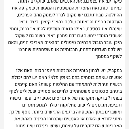
עיקריים: את עצמכם, את האנשים שאתם שוקלים למנות
כמיופי כוח, ואת המסגרת המשפטית והמעשית שמקיפה את
ההחלטה. מבחינתכם יש מקום לברר לעומק מהם הערכים,
העדפות החיים והרצונות שלכם במצבי קיצון: כיצד תרצו
שינהלו את כספכם, באילו תנאים תעדיפו להישאר בבית, ומתי
אשפוז מוסדי ייחשב עבורכם פתרון ראוי. חשוב גם לשקול
היכן עובר הגבול מבחינת טיפולים רפואיים מאריכי חיים, והאם
יש לכם העדפות דתיות, תרבותיות או משפחתיות שתרצו
לשקף במסמך.
במקביל, יש לבחון בזהירות את זהות מיופי הכוח: האם אלו
אנשים שאתם בוטחים בהם באופן מלא? האם יש להם יכולת
רגשית וניהולית להתמודד עם החלטות קשות? האם קיימים
ביניהם סכסוכים משפחתיים גלויים או סמויים שעלולים לצוף
בעתיד? בדיקה מוקדמת של אינטרסים אפשריים, פערי גישות
וקביעת מנגנונים ליישוב מחלוקות יכולה למנוע מתחים
ומשברים בתוך המשפחה ברגעים הרגישים ביותר. נוסף על כך,
חיוני לוודא שהאדם או האנשים שתבחרו מבינים באמת את
האחריות שהם לוקחים על עצמם, ושיש ביניכם שיח פתוח