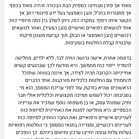
מאוד אך פזרן מבחינה כספית; הבת הבכורה זהירה מאוד בכסף
אך מתגוררת בחו"ל; והבן האמצעי בעל ידע פיננסי רחב אך
הקשר איתו רופף. במקרה כזה, ניתן לשלב בין כמה מיופיי כוח:
אחד לנושאים רפואיים ואישיים (הבן הצעיר), ואחר לנושאים
רכושיים (הבן האמצעי או הבת), תוך קביעת מנגנון פיקוח
שיבטיח קבלת החלטות בשקיפות.
בדוגמה אחרת, אישה גרושה החיה לבד, ללא ילדים, מחליטה
להסדיר ייפוי כוח מתמשך. היא מודעת לכך שברגעים קשים
אחייניתה הקרובה תהיה לצידה, אך איננה בטוחה שתוכל
להתמודד עם החלטות כלכליות מורכבות. אחד הדברים
הראשונים שהיא בודקת, עוד לפני עריכת המסמך, הוא מי
בסביבתה יכול לשמש תמיכה מקצועית וכלכלית אולי חבר
ותיק שמנהל עסק, או בן משפחה נוסף שמכיר את ענייניה
הכספיים. היא מחליטה למנות את האחיינית למיופת כוח
לעניינים אישיים ורפואיים, ואת החבר הוותיק למיופה כוח
לעניינים רכושיים, ומגדירה בתנאי המסמך כי החלטות רפואיות
בעלות עלות גבוהה יחייבו עדכון ותיאום ביניהם. כך הופכים