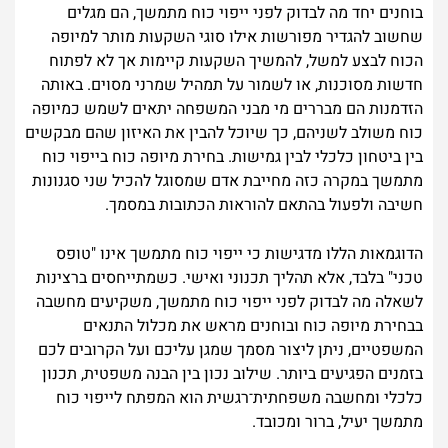
בוחנים יחד מה לבדוק לפני ייפוי כוח מתמשך, הם מגלים
שחשוב להגדיר מפורשות אילו סוגי השקעות מותר למיופה
הכוח לבצע למשל, להמשיך השקעות קיימות אך לא לפתוח
חדשות מסוכנות, או לשמור על תמהיל שמרני מסוים. באותה
הזדמנות הם מבררים מי מבני המשפחה יתאים לשמש כמיופה
כוח משולב לשניהם, כך שיוכל להבין את האיזון שהם מבקשים
בין ביטחון כלכלי לבין גמישות. בחירת מיופה כוח בייפוי כוח
מתמשך במקרה כזה מחייבת אדם שמסוגל להכיל שני סגנונות
חשיבה ולפעול בהתאם להוראות הכתובות במסמך.
הדוגמאות הללו מדגישות כי ייפוי כוח מתמשך אינו "טופס
טכני" בלבד, אלא תהליך תכנוני ואישי. כשמתייחסים ברצינות
לשאלה מה לבדוק לפני ייפוי כוח מתמשך, משקיעים מחשבה
בבחירת מיופה כוח ובוחנים מראש את מכלול התנאים
המשפטיים, ניתן ליצור מסמך שמגן עליכם ועל הקרובים לכם
בזמנים הפגיעים ביותר. שילוב נכון בין הבנה משפטית, תכנון
כלכלי ומחשבה משפחתית־רגשית הוא המפתח לייפוי כוח
מתמשך יעיל, ברור ומכובד.