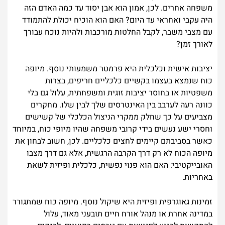
משפחה אחרים. לכן, אמון הוא אבן יסוד עד כמה האדם הזה
היה עקבי ואחראי עד היום? האם הוא הוכיח יכולת להתמודד
עם מצבי משבר, לקבל החלטות מורכבות ולהיות נוכח עבורך
לאורך זמן?
יציבות אישית וכלכלית היא פרמטר משמעותי נוסף. מיופה
כוח שנמצא בעצמו בקשיים כלכליים חריפים, בצרות
משפטיות או בחוסר יציבות זוגית ומשפחתית, עלול גם בלי
כוונה רעה לערבב בין האינטרסים שלך לבין שלו. מחקרים
מצביעים על כך שחלק ממקרי הניצול הכלכלי של קשישים
וחסרי ישע נעשים בידי קרובי משפחה שהיו מיופי כוח, במיוחד
כאשר בסביבתם קיימים לחצים כלכליים. לכן, חשוב לבחון את
מיופה הכוח לא רק דרך הקרבה הרגשית, אלא גם דרך מצבו
האובייקטיבי: האם הוא פנוי נפשית, כלכלית ופיזית לשאת
באחריות.
זמינות גאוגרפית ופיזית היא שיקול נוסף. מיופה כוח שמתגורר
במדינה אחרת או מנהל אורח חיים תובעני מאוד, עלול