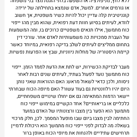
ללא לחץ, מניפולציה או השפעה בלתי הוגנת מצד בני משפחה
או גורמים אחרים. למשל, אדם שנמצא בתחילתה של ירידה
קוגניטיבית קלה עדיין יכול להיות כשיר משפטית, אך חשוב
לוודא, לעיתים בסיוע חוות דעת רפואית, שהוא מבין מהו ייפוי
כוח מתמשך, אילו תנאים משפטיים כרוכים בו, ומה המשמעות
של העברת סמכויות כה משמעותיות לאדם אחר. עורכי דין
בתחום ממליצים לעיתים לשלב בדיקה רפואית, במיוחד כאשר
קיימת היסטוריה של מחלות ניווניות, שבץ או הפרעות נפשיות.
מעבר לבדיקת הכשירות, יש לתת את הדעת לממד הזמן. ייפוי
כוח מתמשך נועד לפעול בעתיד, לעיתים שנים רבות לאחר
ניסוחו, ולכן כדאי לשאול מראש: האם ההוראות שאני נותן
היום יהיו רלוונטיות גם בעוד עשור? האם מיופה הכוח שבחרתי
יישאר הדמות המתאימה גם אם יחולו שינויים משפחתיים,
כלכליים או בריאותיים? אחד הקשיים במימוש ייפוי כוח
מתמשך הוא הפער בין מצבו ורצונותיו של האדם במועד
החתימה לבין מצבו ביום שבו מופעל המסמך. לכן, חלק מרכזי
בשאלה מה לבדוק לפני ייפוי כוח מתמשך הוא היכולת לדמיין
תרחישים עתידיים ולהנחות את מיופי הכוח באופן ברור