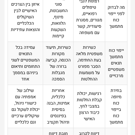
רצונות לגבי
סוגי
איזון בין הצרכים
מה לבדוק
טיפולים
החשבונות,
האישיים לבין
לפני ייפוי
רפואיים,
מינוף,
השיקולים
כוח
מגורים, מסגרת
הלוואות,
הכלכליים
מתמשך
סיעודית, קשר
השקעות
והוצאות עתידיות
עם משפחה
קיימות
כשירות
כשירות, תיעוד
עמידה בכל
ייפוי כוח
משפטית מלאה
מקורות
התנאים
מתמשך
בעת החתימה,
הכנסה, קביעה
המשפטיים לשני
תנאים
הסבר מפורט
ברורה של
התחומים ותיאום
משפטיים
על משמעות
מגבלות
ביניהם במסמך
מרכזיים
ההחלטות
הסמכה
אחד
בחירת
אחריות
שילוב של
רגישות, יכולת
מיופה
כלכלית,
אמפתיה עם
קבלת החלטות
כוח
אמינות, הבנה
כישורי ניהול,
במצבי לחץ,
בייפוי
בסיסית
יכולת לשקול גם
כיבוד הרצון
כוח
בפיננסים
שיקולים ערכיים
האישי
מתמשך
וניהול תקציב
וגם כלכליים
דיווח לקרוב
חובת דיווח