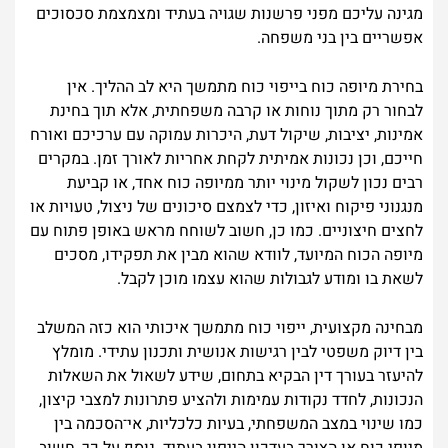
מגינה עליכם מפני פרשנות שגויה בעתיד ומצמצמת סכסוכים
אפשריים בין בני משפחה.
בחירת מיופה כוח בייפוי כוח מתמשך היא לב ההליך. אין
לבחור רק מתוך נוחות או קרבה משפחתית, אלא תוך בחינת
אמינות, יציבות, שיקול דעת, היכרות עמוקה עם ערכיכם ואורח
חייכם, וכן נכונות אמיתית לקחת אחריות לאורך זמן. במקרים
רבים נכון לשקול מינוי יותר ממיופה כוח אחד, או קביעת
מנגנוני פיקוח ואיזון, כדי לצמצם סיכונים של ניצול, טעויות או
לחצים חיצוניים. כמו כן, חשוב לשוחח מראש באופן פתוח עם
מיופה הכוח המיועד, לוודא שהוא מבין את תפקידו, מסכים
לשאת בו ומודע לגבולות שהוא עצמו מוכן לקבל.
מבחינה מקצועית, ייפוי כוח מתמשך איכותי הוא כזה המשלב
בין דיוק משפטי לבין רגישות אנושית ותכנון עתידי. מומלץ
להיעזר בעורך דין הבקיא בתחום, שידע לשאול את השאלות
הנכונות, לחדד נקודות עמימות ולהציע פתרונות למצבי קיצון,
כמו שינוי במצב המשפחתי, בעיות כלכליות, אי־הסכמה בין