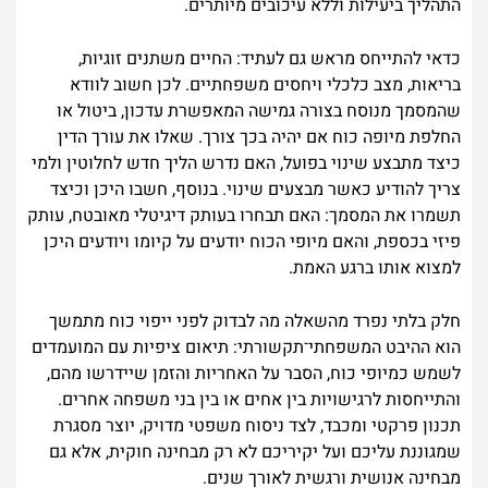
התהליך ביעילות וללא עיכובים מיותרים.
כדאי להתייחס מראש גם לעתיד: החיים משתנים זוגיות,
בריאות, מצב כלכלי ויחסים משפחתיים. לכן חשוב לוודא
שהמסמך מנוסח בצורה גמישה המאפשרת עדכון, ביטול או
החלפת מיופה כוח אם יהיה בכך צורך. שאלו את עורך הדין
כיצד מתבצע שינוי בפועל, האם נדרש הליך חדש לחלוטין ולמי
צריך להודיע כאשר מבצעים שינוי. בנוסף, חשבו היכן וכיצד
תשמרו את המסמך: האם תבחרו בעותק דיגיטלי מאובטח, עותק
פיזי בכספת, והאם מיופי הכוח יודעים על קיומו ויודעים היכן
למצוא אותו ברגע האמת.
חלק בלתי נפרד מהשאלה מה לבדוק לפני ייפוי כוח מתמשך
הוא ההיבט המשפחתי־תקשורתי: תיאום ציפיות עם המועמדים
לשמש כמיופי כוח, הסבר על האחריות והזמן שיידרשו מהם,
והתייחסות לרגישויות בין אחים או בין בני משפחה אחרים.
תכנון פרקטי ומכבד, לצד ניסוח משפטי מדויק, יוצר מסגרת
שמגוננת עליכם ועל יקיריכם לא רק מבחינה חוקית, אלא גם
מבחינה אנושית ורגשית לאורך שנים.