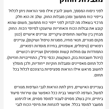
לפני ניסוח המסמך, חשוב להבין אילו סוגי הוראות ניתן לכלול
בייפוי כוח מתמשך ומהן מגבלות החוק. שלב זה הוא חלק
מרכזי בשאלה מה לבדוק לפני ייפוי כוח מתמשך, משום שהוא
קובע את גבולות הכוח והאחריות שיוענקו למיופי הכוח. החוק
מבחין בין שלושה תחומים עיקריים: עניינים אישיים (כגון
מקום מגורים, תנאי מחיה, מסגרות טיפול ושיקום), עניינים
רפואיים (טיפולים, אשפוזים, בחירת מוסדות רפואיים,
התמודדות עם מחלות קשות וסופניות) ועניינים רכושיים
(ניהול חשבונות בנק, השקעות, נכסי נדל"ן, התחייבויות חוזיות).
לכל תחום מאפיינים ומגבלות חוקיות ייחודיות, ולכן מומלץ
לחשוב מראש אילו הוראות ספציפיות ברצונכם לכלול בכל
תחום.
בעניינים האישיים, ניתן לתת הוראות לגבי העדפות מגורים
למשל, העדפה להישאר בבית ככל האפשר עם שירותי סיעוד
ביתיים, ורק בשלב מסוים לעבור למוסד מסוים, או להימנע
ממעבר למוסד בכלל. אפשר להנחות את מיופי הכוח לגבי