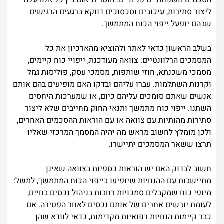
הסכמים משפחתיים פנימיים. חוסר תיאום בין כל אלה עלול
ליצור סתירות, עיכובים וסכסוכים דווקא ברגעים הרגישים
שבהם יופעל ייפוי הכוח המתמשך.
בשלב הראשון כדאי לאתר ולהוציא מהארכיון את כל
המסמכים הרלוונטיים: צוואה מעודכנת, ייפויי כוח קיימים,
מסמכי משכנתא, חוזי שותפות, מסמכי עסק, פוליסות גמל
וקרנות השתלמות. עברו עליהם ובדקו האם מופיעים בהם אותם
אנשים שאתם סומכים עליהם כיום, או שמערכות היחסים
השתנו. ייפוי כוח מתמשך ותנאי החוק מחייבים שלא ליצור
סתירות מהותיות עם צוואה או עם הוראות ההסכמים האחרים,
ולכן מומלץ לחשוב מראש מה יהיה המסמך המרכזי שאליו
תרצו ששאר המסמכים יתיישרו.
חשוב לבדוק האם יש הוראות כספיות בצוואה שאינן
מתיישבות עם ההנחיות שיופיעו בייפוי הכוח המתמשך, למשל:
מיופי כוח שמקבלים סמכויות רחבות בניהול נכסים בחיים,
לעומת יורשים אחרים של אותם נכסים לאחר הפטירה. אם
כבר קיימות הנחיות רפואיות מקדימות, כדאי לוודא שהן