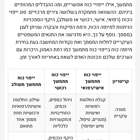
מתמשך, אילו ייפויי כוח אפשריים, ומה ההבדלים המהותיים
ביניהם. ההשוואה מתמקדת בשלושה צירים מרכזיים: סוג ייפוי
הכוח (רפואי, אישי, רכושי או משולב), היקף הסמכויות
הניתנות למיופה הכוח, ורמת הפיקוח והבקרה שניתן לעגן
במסמך. נוסף על כך, היא מדגישה את התנאים המשפטיים
העיקריים לחלות המסמך ואת נקודות המחשבה בעת בחירת
מיופה כוח בייפוי כוח מתמשך כמו רמת האמון, היכרות עם
הערכים שלכם ונכונות האדם לשאת באחריות לאורך זמן.
ייפוי כוח
ייפוי כוח
ייפוי כוח
קריטריון
מתמשך
מתמשך
מתמשך משולב
אישי/רפואי
רכושי
קבלת החלטות
ניהול כספים,
שילוב החלטות
רפואיות
נכסים,
אישיות/רפואיות
מטרה
ואישיות
התחייבויות
ורכושיות תחת
עיקרית
(מגורים, טיפול,
והתקשרויות
מסמך אחד
סיוע יומיומי)
כלכליות
מתואם
היקף הנכסים,