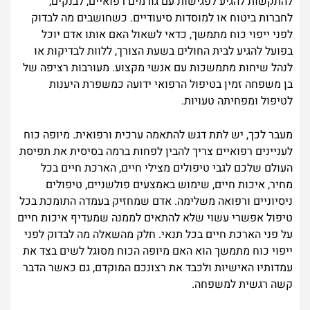
להתקשות להגיע לפגישות עם גורמים רפואיים, לבנקים,
לחברות ביטוח או למוסדות סיעודיים. כשחושבים מה לבדוק
לפני ייפוי כוח מתמשך, כדאי לשאול האם אותו אדם יוכל
בפועל להגיע לבית החולים בשעת הצורך, ללוות לבדיקות או
לנהל שיחות מתמשכות עם אנשי מקצוע. מעורבות רציפה של
בן משפחה זמין בטיפול הרפואי ידועה כמשפרת היענות
לטיפול ומפחיתה טעויות.
מעבר לכך, יש לתת דגש להתאמה ערכית ורפואית. מיופה כוח
לעניינים רפואיים צריך להבין לפחות ברמה בסיסית את תפיסת
העולם שלכם לגבי טיפולים מצילי חיים, הארכת חיים בכל
מחיר, איכות חיים, שימוש באמצעים פולשניים, טיפולים
ניסיוניים ורפואה משלימה. אדם שמחזיק בעמדה התומכת בכל
טיפול אפשרי עשוי שלא להתאים לממנה שמעדיף איכות חיים
על פני הארכת חיים בכל תנאי. חלק מהשאלה מה לבדוק לפני
ייפוי כוח מתמשך הוא האם מיופה הכוח מסוגל לשים בצד את
עמדותיו האישיות ולכבד את רצונכם המוקדם, גם כאשר הדבר
קשה רגשית למשפחה.