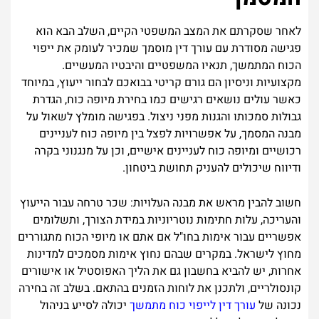
לאחר שסקרתם את המצב המשפטי הקיים, השלב הבא הוא
פגישה מסודרת עם עורך דין מוסמך שמכיר לעומק את ייפוי
הכוח המתמשך, תנאיו המשפטיים והיבטיו המעשיים.
מקצועיות וניסיון הם גורם קריטי בבואכם לבחור ייעוץ, במיוחד
כאשר עולים נושאים רגישים כמו בחירת מיופה כוח, הגדרת
גבולות סמכותו והגנות מפני ניצול. בפגישה מומלץ לשאול על
מבנה המסמך, על אפשרויות לפצל בין מיופה כוח לעניינים
רכושיים ומיופה כוח לעניינים אישיים, וכן על מנגנוני בקרה
ודיווח שיכולים להעניק תחושת ביטחון.
חשוב להבין מראש את מבנה העלויות: שכר טרחה עבור הייעוץ
והעריכה, עלות חתימות נוטריוניות במידת הצורך, ותשלומים
אפשריים עבור אימות בחו"ל אם אתם או מיופי הכוח מתגוררים
מחוץ לישראל. במקרים שבהם נחוץ אימות מסמכים למדינות
אחרות, יש להביא בחשבון גם את הליך האפוסטיל או אישורים
קונסולריים, ולתכנן את לוחות הזמנים בהתאם. בשלב זה בחירה
נכונה של
עורך דין לייפוי כוח מתמשך
יכולה לסייע בניהול