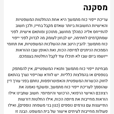
מסקנה
עריכת ייפוי כוח מתמשך היא אחת ההחלטות המשפטיות
והאישיות החשובות ביותר שאדם מקבל בחייו, ולכן חשוב
להתייחס אליה כמהלך מחושב, מתוכנן ומותאם אישית. לפני
שמתקדמים לחתימה, יש לבחון לעומק מה לבדוק לפני ייפוי
כוח מתמשך: להבין היטב את ההשלכות המשפטיות, את תחומי
הסמכות הניתנים למיופה הכוח, ואת האופן שבו ההוראות
ייושמו ביום שבו לא תוכלו עוד לקבל החלטות בעצמכם.
מבחינת ייפוי כוח מתמשך ותנאיו המשפטיים, אין להסתפק
בטפסים או בהמלצות כלליות. יש לוודא שהייפוי נערך בהתאם
לחוק הכשרות המשפטית והאפוטרופסות, נחתם בפני עורך דין
שהוסמך לעריכת ייפוי כוח מתמשך, ומשקף נאמנה את
רצונכם האישי הרפואי, הרכושי והיומיומי. חשוב שתבינו אילו
הוראות מחייבות את מיופה הכוח, אילו החלטות דורשות
התייעצות עם גורמים נוספים (כגון בני משפחה נוספים), ואילו
פעולות מחייבות לעיתים אישור של בית המשפט. הבנה זו