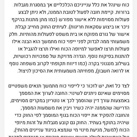
כוח שינהל את כלל ענייניכם הכלכליים אך במסגרת מגבלות
ברורות. קיימת חובה לפעול לטובת הממנה, ולא ניתן לבצע
פעולות מסוימות ללא אישור מפורש (כמו מתן מתנות בהיקף
ניכר או ביצוע עסקאות חריגות). לעיתים החוק מחייב קבלת
אישור של גורם מפוקח או בית משפט לפעולות מהותיות. חלק
משמעותי ממה לבדוק לפני ייפוי כוח מתמשך הוא הבנה אילו
פעולות תרצו לאפשר למיופה הכוח ואילו תרצו להגביל או
להתנות בפיקוח נוסף. הגדרה מדויקת של סמכויות רכושיות,
בשילוב מנגנוני בקרה (כמו דיווח תקופתי לקרוב משפחה נוסף
או לרואה חשבון), מפחיתה משמעותית את הסיכון לניצול.
לצד כל זאת, יש לזכור כי לייפוי כוח מתמשך תנאים משפטיים
מסוימים שאינם ניתנים לשינוי: החובה לערוך את המסמך
באמצעות עורך דין שהוסמך לכך או נוטריון במקרים מסוימים,
הדרישה שהממנה יהיה כשיר ויבין את משמעות המסמך,
והחובה להפקיד את ייפוי הכוח בגוף המוסמך לפי החוק כדי
שיהיה בתוקף בעתיד. החוק גם קובע מגבלות על זהות מיופי
הכוח (למשל, מניעת מינוי מי שנמצא בניגוד עניינים מהותי),