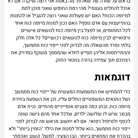
בראש על שורה של שאלות: מה באמת אני רוצה שיקרה אם לא
אוכל להחליט בעצמי? מהי רמת החופש שאני מוכן לתת
למיופה הכוח? האם יש פעולות שאני רוצה להגביל או להתנות
בהתייעצות עם אדם נוסף? האם נכון למנות מיופה כוח אחד
לכל התחומים, או לפצל בין מיופה כוח לנושאים אישיים
ורפואיים לבין מיופה כוח לנושאים רכושיים? כל אלה חלק
בלתי נפרד מהשאלה מה לבדוק לפני ייפוי כוח מתמשך,
וההתייחסות אליהן תסייע לוודא שהמסמך משקף במדויק את
רצונכם תוך עמידה ברורה בתנאי החוק.
דוגמאות
כדי להמחיש את המשמעות המעשית של ייפוי כוח מתמשך
ושל התנאים המשפטיים החלים עליו, וכן את השפעת בחירת
מיופה כוח, נבחן כמה מצבים אופייניים מהחיים. נניח אדם
מבוגר שיש לו שלושה ילדים, שלכל אחד מהם גישה שונה
לכסף ולטיפול רפואי. אם לא יחשוב מראש מה לבדוק לפני
ייפוי כוח מתמשך, הוא עלול למנות את הילד "הזמין ביותר" ולא
בהכרח את המתאים ביותר. הבן הצעיר, למשל, קשוב ואכפתי