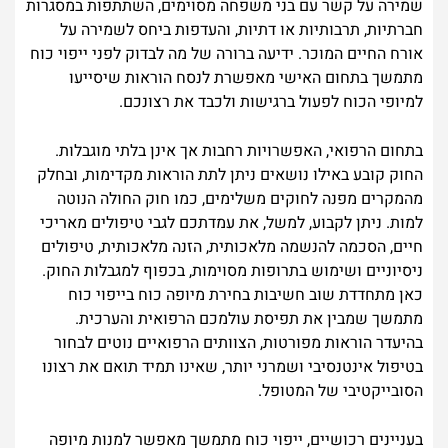
שמירה על קשר עם בני משפחה מסוימים, השתתפות במסגרות
חברתיות, תרבותיות או דתיות, והעדפות ביחס לשמירה על
אורח החיים המוכר. ידיעה ברורה של מה לבדוק לפני ייפוי כוח
מתמשך בתחום האישי מאפשרת לנסח הוראות שיסייעו
למיופי הכוח לפעול ברגישות ולכבד את רצונכם.
בתחום הרפואי, האפשרויות רחבות אך אינן בלתי מוגבלות.
החוק קובע באילו נושאים ניתן לתת הוראות מקדימות, ובחלק
מהמקרים מפנה לחוקים משלימים, כמו חוק החולה הנוטה
למות. ניתן לקבוע, למשל, את עמדתכם לגבי טיפולים מאריכי
חיים, הסכמה להנשמה מלאכותית, הזנה מלאכותית, טיפולים
ניסיוניים ושימוש בתרופות מסוימות, בכפוף למגבלות החוק.
כאן מתחדדת שוב חשיבות בחירת מיופה כוח בייפוי כוח
מתמשך שמבין את תפיסת עולמכם הרפואית והערכית.
בהיעדר הוראות מפורטות, הצוותים הרפואיים נוטים לבחור
בטיפול אינטנסיבי ושמרני יותר, שאינו תמיד תואם את רצונו
הסובייקטיבי של המטופל.
בעניינים רכושיים, ייפוי כוח מתמשך מאפשר למנות מיופה