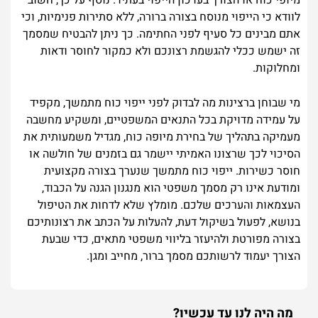
מיופי כוח או הצורך בעדכון הייפוי בעתיד. נוסף על כך, חשוב
לוודא כי הייפוי מנוסח בצורה ברורה, ללא סתירות פנימיות, וכי
אתם מבינים כל סעיף לפני החתימה. כך ניתן להבטיח שמסמך
זה ישמש ככלי להגשמת רצונכם ולא כמקור לחוסר ודאות
ומחלוקות.
מי שבוחן ברצינות מה לבדוק לפני ייפוי כוח מתמשך, מקפיד
על עמידה מדויקת בכל התנאים המשפטיים, ומשקיע מחשבה
מעמיקה בתהליך של בחירת מיופה כוח, מגדיל משמעותית את
הסיכוי לכך שרצונו האמיתי יישמר גם בזמנים של חולשה או
חוסר כשירות. ייפוי כוח מתמשך שנערך בצורה מקצועית
ומודעת אינו רק מסמך משפטי הוא מנגנון הגנה על הכבוד,
העצמאות והערכים שלכם. מומלץ שלא לדחות את הטיפול
בנושא, לפעול בשיקול דעת, להעלות על הכתב את רצונותיכם
בצורה מפורטת ולהיעזר בליווי משפטי מתאים, כדי שבעת
הצורך יעמוד לרשותכם מסמך ברור, מחייב ומגן.
מה היה לנו עד עכשיו?