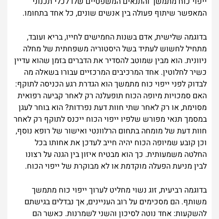
ייפוי כוח מתמשך והתנאים המשפטיים שלו לכלי תכנוני
המאפשר שיתוף פעולה בין אנשים שונים, כל אחד בתחומו.
בדוגמה שלישית, אדם בשנות החמישים לחייו, בריא ועובד,
מתחיל לחשוש לעתיד בשל היסטוריה משפחתית של מחלה
ניוונית. הוא מבין שמוטב להסדיר את הדברים בזמן שהוא עדיין
כשיר לחלוטין. אחד המרכיבים המרכזיים עבורו בשאלה מה
לבדוק לפני ייפוי כוח מתמשך הוא הגדרת רגע הכניסה לתוקף:
האם סמכויות מיופה הכוח תופעלנה רק לאחר קביעה רפואית
מסוימת, או רק לאחר שתי חוות דעת נפרדות? הוא בוחר לעגן
במסמך תנאי מפורש שלפיו ייפוי הכוח ייכנס לתוקף רק לאחר
חוות דעת של מומחה בתחום הרלוונטי ואישור של רופא נוסף,
וכן קובע שמיופה הכוח יהיה חייב לעדכן את אחותו בכל
החלטה משמעותית. כך הוא מבטיח איזון בין הגנה על רצונו
לבין מניעת הפעלה מוקדמת או לא מבוקרת של ייפוי הכוח.
בדוגמה רביעית, זוג נשוי מחליט לערוך ייפוי כוח מתמשך
משותף. הם מסכימים על רוב העניינים, אך נבדלים בגישתם
להשקעות: אחד נוטה לסיכון והשני לשמרנות. כאשר הם