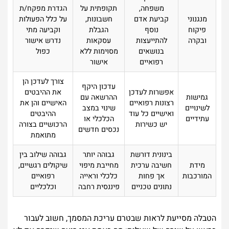
משפחה,
תקופתית על
הגדרת מפקח/ת
מנגנוני
קביעת אדם
חשבונות,
על כלל הפעולות
פיקוח
נוסף
הגבלת
וקביעה מתי
ובקרה
להתייעצות
עסקאות
נדרש אישור
בנושאים
מסוימות ללא
כפול
רפואיים
אישור
צורך לעדכן הן
עדכון היקף
אפשרות לעדכן
את ההיבטים
גמישות
ההרשאה עם
רצונות רפואיים
האישיים והן את
לשינויים
שינוי במצב
ואישיים כל עוד
ההיבטים
עתידיים
הכלכלי או
יש כשירות
הרכושיים בצורה
נכסים חדשים
מתואמת
בינונית דורשת
גבוהה יותר
גבוהה שילוב בין
מידת
חשיבה ערכית
מחייבת מיפוי
שיקולים רגשיים,
המורכבות
אך פחות
כלכלי וראייה
רפואיים
נתונים טכניים
פיננסית רחבה
וכלכליים
הטבלה מסייעת לראות שבטרם עריכת המסמך, חשוב לעבור