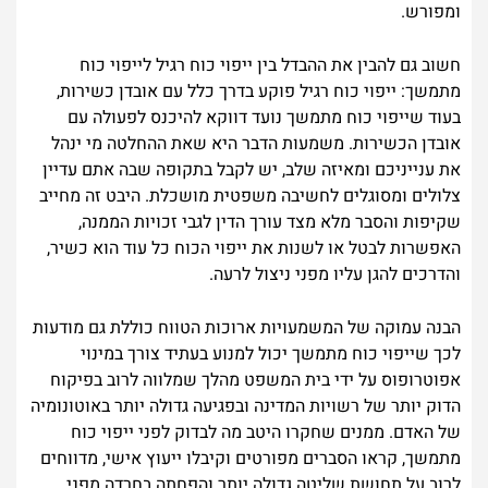
ומפורש.
חשוב גם להבין את ההבדל בין ייפוי כוח רגיל לייפוי כוח
מתמשך: ייפוי כוח רגיל פוקע בדרך כלל עם אובדן כשירות,
בעוד שייפוי כוח מתמשך נועד דווקא להיכנס לפעולה עם
אובדן הכשירות. משמעות הדבר היא שאת ההחלטה מי ינהל
את ענייניכם ומאיזה שלב, יש לקבל בתקופה שבה אתם עדיין
צלולים ומסוגלים לחשיבה משפטית מושכלת. היבט זה מחייב
שקיפות והסבר מלא מצד עורך הדין לגבי זכויות הממנה,
האפשרות לבטל או לשנות את ייפוי הכוח כל עוד הוא כשיר,
והדרכים להגן עליו מפני ניצול לרעה.
הבנה עמוקה של המשמעויות ארוכות הטווח כוללת גם מודעות
לכך שייפוי כוח מתמשך יכול למנוע בעתיד צורך במינוי
אפוטרופוס על ידי בית המשפט מהלך שמלווה לרוב בפיקוח
הדוק יותר של רשויות המדינה ובפגיעה גדולה יותר באוטונומיה
של האדם. ממנים שחקרו היטב מה לבדוק לפני ייפוי כוח
מתמשך, קראו הסברים מפורטים וקיבלו ייעוץ אישי, מדווחים
לרוב על תחושת שליטה גדולה יותר והפחתה בחרדה מפני